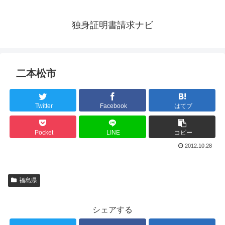
独身証明書請求ナビ
二本松市
Twitter
Facebook
はてブ
Pocket
LINE
コピー
2012.10.28
福島県
シェアする