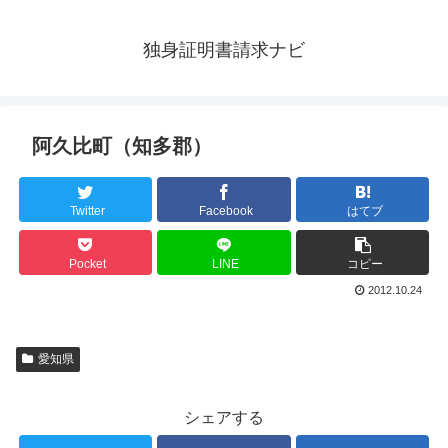
独身証明書請求ナビ
阿久比町（知多郡）
Twitter
Facebook
はてブ
Pocket
LINE
コピー
2012.10.24
愛知県
シェアする