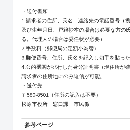
・送付書類
1.請求者の住所、氏名、連絡先の電話番号（
及び生年月日、戸籍抄本の場合は必要な方の
る。代理人の場合は委任状が必要）
2.手数料（郵便局の定額小為替）
3.郵便番号、住所、氏名を記入し切手を貼っ
4.公的機関が発行した身分証明書（現住所が
請求者の住所地にのみ返信が可能。
・送付先
〒580-8501（住所の記入は不要）
松原市役所 窓口課 市民係
参考ページ