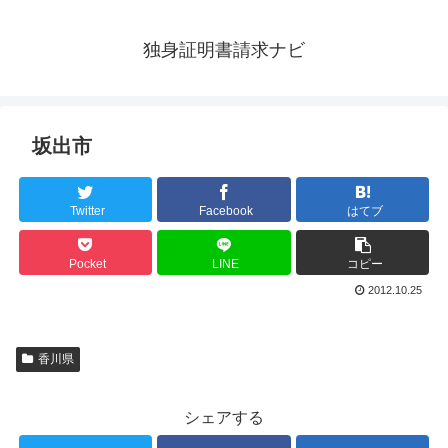
独身証明書請求ナビ
坂出市
Twitter
Facebook
はてブ
Pocket
LINE
コピー
2012.10.25
香川県
シェアする