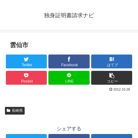
独身証明書請求ナビ
雲仙市
Twitter
Facebook
はてブ
Pocket
LINE
コピー
2012.10.28
長崎県
シェアする