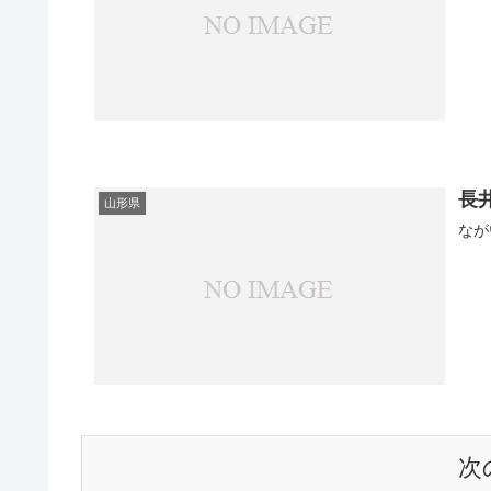
長
山形県
なが
次