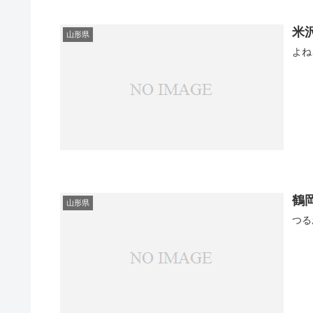
米
山形県
よね
鶴
山形県
つる